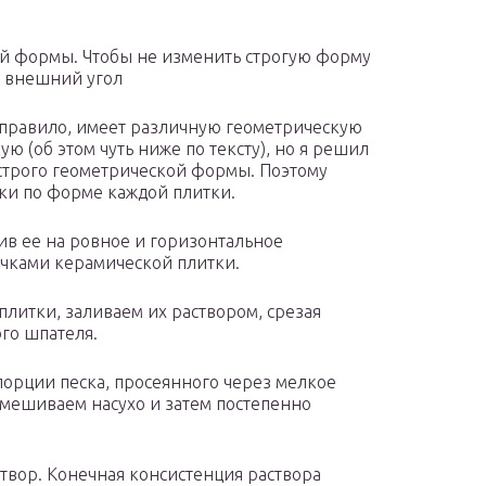
ой формы. Чтобы не изменить строгую форму
а внешний угол
к правило, имеет различную геометрическую
ю (об этом чуть ниже по тексту), но я решил
 строго геометрической формы. Поэтому
лки по форме каждой плитки.
ив ее на ровное и горизонтальное
очками керамической плитки.
итки, заливаем их раствором, срезая
го шпателя.
 порции песка, просеянного через мелкое
мешиваем насухо и затем постепенно
твор. Конечная консистенция раствора