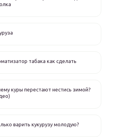
олка
уруза
матизатор табака как сделать
ему куры перестают нестись зимой?
део)
лько варить кукурузу молодую?