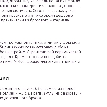
ыми, чтобы ни у кого больше таких не было.
ь важная характеристика садовых дорожек –
нечная стоимость. Сегодня я расскажу, как
очень красивые и в тоже время дешевые
 практически из бросового материала.
ем тротуарной плитки, отлитой в формах и
билии можно позаимствовать либо на
бо на стройке. Строители бой керамической
 в дело. Кроме того нам понадобится
е ниже М-400, формы для отливки плитки и
вки
то съемная опалубка). Делаем ее из тарной
а отливки – 5 см. Крепим углы на саморезы и
ю деревянного бруска.