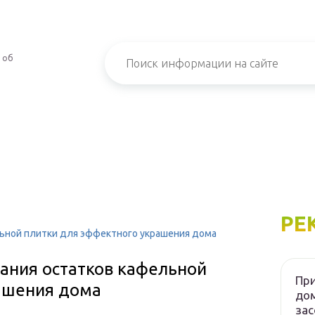
 об
РЕ
ьной плитки для эффектного украшения дома
ания остатков кафельной
При
ашения дома
дом
зас