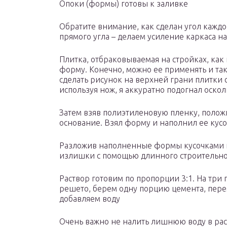
Опоки (формы) готовы к заливке
Обратите внимание, как сделан угол кажд
прямого угла – делаем усиление каркаса н
Плитка, отбраковываемая на стройках, ка
форму. Конечно, можно ее применять и таку
сделать рисунок на верхней грани плитки
используя нож, я аккуратно подогнал оско
Затем взяв полиэтиленовую пленку, полож
основание. Взял форму и наполнил ее кус
Разложив наполненные формы кусочками пл
излишки с помощью длинного строительно
Раствор готовим по пропорции 3:1. На три
решето, берем одну порцию цемента, пере
добавляем воду
Очень важно не налить лишнюю воду в рас