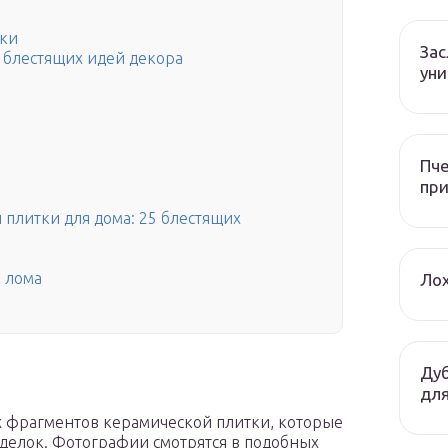
тки
За
0 блестящих идей декора
уни
Пче
при
 плитки для дома: 25 блестящих
 лома
Лох
Дуб
для
 фрагментов керамической плитки, которые
оделок. Фотографии смотрятся в подобных