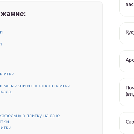
зас
жание:
Кук
ки
и
Аро
плитки
 мозаикой из остатков плитки.
Поч
кала.
(ви
 кафельную плитку на даче
Ско
итки.
литки.