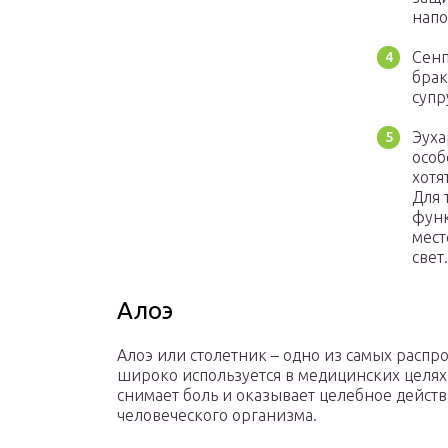
напо
Сенп
брак
супр
Эуха
особ
хотя
Для 
функ
мест
свет.
Алоэ
Алоэ или столетник – одно из самых расп
широко используется в медицинских целях
снимает боль и оказывает целебное действ
человеческого организма.