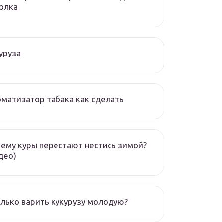
олка
уруза
матизатор табака как сделать
ему куры перестают нестись зимой?
део)
лько варить кукурузу молодую?