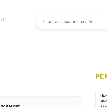
 об
РЕ
При
дом
жание:
зас