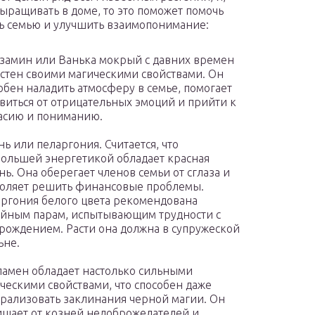
выращивать в доме, то это поможет помочь
ь семью и улучшить взаимопонимание:
замин или Ванька мокрый с давних времен
стен своими магическими свойствами. Он
обен наладить атмосферу в семье, помогает
виться от отрицательных эмоций и прийти к
асию и пониманию.
нь или пеларгония. Считается, что
ольшей энергетикой обладает красная
нь. Она оберегает членов семьи от сглаза и
оляет решить финансовые проблемы.
ргония белого цвета рекомендована
йным парам, испытывающим трудности с
рождением. Расти она должна в супружеской
ьне.
амен обладает настолько сильными
ческими свойствами, что способен даже
рализовать заклинания черной магии. Он
щает от козней недоброжелателей и