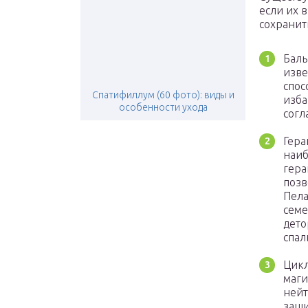
если их 
сохранит
Баль
изве
спос
Спатифиллум (60 фото): виды и
изба
особенности ухода
согл
Гера
наиб
гера
позв
Пела
семе
дето
спал
Цикл
маги
нейт
защи