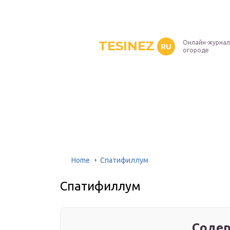
TESINEZ
Онлайн-журнал
RU
огороде
Home
Спатифиллум
Спатифиллум
Содер