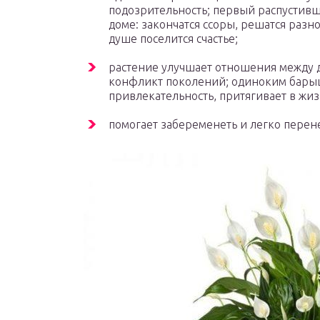
подозрительность; первый распустив
доме: закончатся ссоры, решатся разн
душе поселится счастье;
растение улучшает отношения между д
конфликт поколений; одиноким барыш
привлекательность, притягивает в жи
помогает забеременеть и легко пере