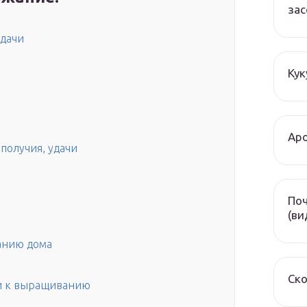
зас
удачи
Кук
Аро
получия, удачи
Поч
(ви
анию дома
Ско
и к выращиванию