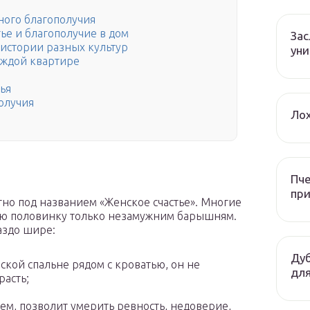
ного благополучия
ье и благополучие в дом
За
 истории разных культур
уни
аждой квартире
ья
олучия
Лох
Пче
при
тно под названием «Женское счастье». Многие
рую половинку только незамужним барышням.
аздо шире:
Дуб
ской спальне рядом с кроватью, он не
для
расть;
ем, позволит умерить ревность, недоверие,