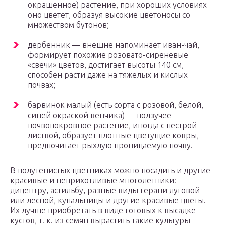
окрашенное) растение, при хороших условиях
оно цветет, образуя высокие цветоносы со
множеством бутонов;
дербенник — внешне напоминает иван-чай,
формирует похожие розовато-сиреневые
«свечи» цветов, достигает высоты 140 см,
способен расти даже на тяжелых и кислых
почвах;
барвинок малый (есть сорта с розовой, белой,
синей окраской венчика) — ползучее
почвопокровное растение, иногда с пестрой
листвой, образует плотные цветущие ковры,
предпочитает рыхлую проницаемую почву.
В полутенистых цветниках можно посадить и другие
красивые и неприхотливые многолетники:
дицентру, астильбу, разные виды герани луговой
или лесной, купальницы и другие красивые цветы.
Их лучше приобретать в виде готовых к высадке
кустов, т. к. из семян вырастить такие культуры