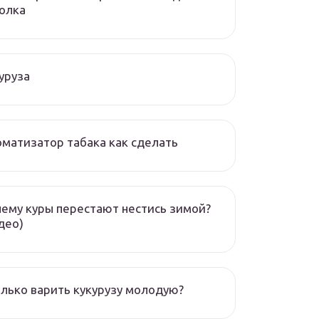
олка
уруза
матизатор табака как сделать
ему куры перестают нестись зимой?
део)
лько варить кукурузу молодую?