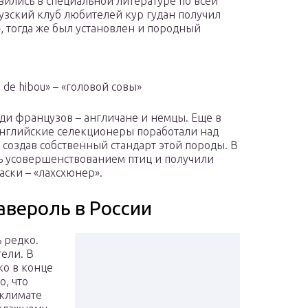
вились в специальной литературе по всей
цузский клуб любителей кур гудан получил
e», тогда же был установлен и породный
de hibou» – «головой совы»
и французов – англичане и немцы. Еще в
 английские селекционеры поработали над
создав собственный стандарт этой породы. В
сь усовершенствованием птиц и получили
аски – «лахсхюнер».
вероль в России
 редко.
ели. В
ко в конце
о, что
 климате