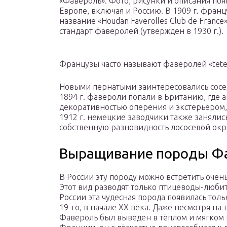
«Фавероль». Фото, рисунки и описания поя
Европе, включая и Россию. В 1909 г. фран
название «Houdan Faverolles Club de Franc
стандарт фаверолей (утвержден в 1930 г.).
Французы часто называют фаверолей «tete 
Новыми пернатыми заинтересовались сосед
1894 г. фавероли попали в Британию, где
декоративностью оперения и экстерьером, 
1912 г. немецкие заводчики также заняли
собственную разновидность лососевой окр
Выращивание породы Фа
В России эту породу можно встретить очень
Этот вид разводят только птицеводы-любит
России эта чудесная порода появилась толь
19-го, в начале XX века. Даже несмотря на т
Фавероль был выведен в тёплом и мягком