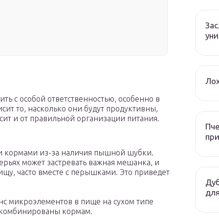
За
уни
Лох
ть с особой ответственностью, особенно в
сит то, насколько они будут продуктивны,
исит и от правильной организации питания.
Пче
при
и кормами из-за наличия пышной шубки.
перьях может застревать важная мешанка, и
ищу, часто вместе с перышками. Это приведет
Дуб
для
нс микроэлементов в пище на сухом типе
 комбинированы кормам.