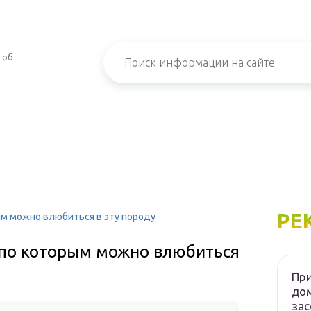
 об
РЕ
ым можно влюбиться в эту породу
, по которым можно влюбиться
При
дом
зас