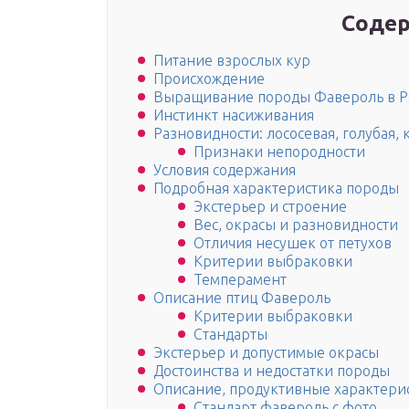
Содер
Питание взрослых кур
Происхождение
Выращивание породы Фавероль в Р
Инстинкт насиживания
Разновидности: лососевая, голубая,
Признаки непородности
Условия содержания
Подробная характеристика породы
Экстерьер и строение
Вес, окрасы и разновидности
Отличия несушек от петухов
Критерии выбраковки
Темперамент
Описание птиц Фавероль
Критерии выбраковки
Стандарты
Экстерьер и допустимые окрасы
Достоинства и недостатки породы
Описание, продуктивные характери
Стандарт фавероль с фото