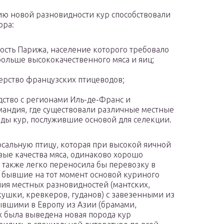
ю новой разновидности кур способствовали
ора:
ость Парижа, население которого требовало
больше высококачественного мяса и яиц;
ерство французских птицеводов;
дство с регионами Иль-де-Франс и
андия, где существовали различные местные
ды кур, послужившие основой для селекции.
сальную птицу, которая при высокой яичной
вые качества мяса, одинаково хорошо
а также легко переносила бы перевозку в
н, бывшие на тот момент основой куриного
ния местных разновидностей (мантских,
ушки, кревкеров, гуданов) с завезенными из
ывшими в Европу из Азии (брамами,
ах была выведена новая порода кур