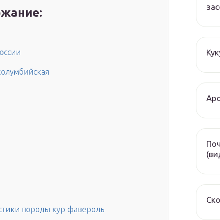
зас
жание:
Кук
оссии
 колумбийская
Аро
Поч
(ви
Ско
стики породы кур фавероль