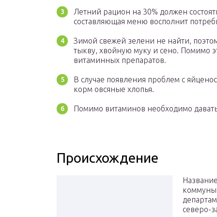
Летний рацион на 30% должен состоять
составляющая меню восполнит потребн
Зимой свежей зелени не найти, поэтом
тыкву, хвойную муку и сено. Помимо э
витаминных препаратов.
В случае появления проблем с яйцено
корм овсяные хлопья.
Помимо витаминов необходимо давать
Происхождение
Название
коммуны 
департам
северо-з