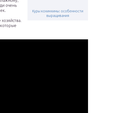
влажному,
ди очень
ек.
Куры кохинхины: особенности
выращивания
 хозяйства.
, которые