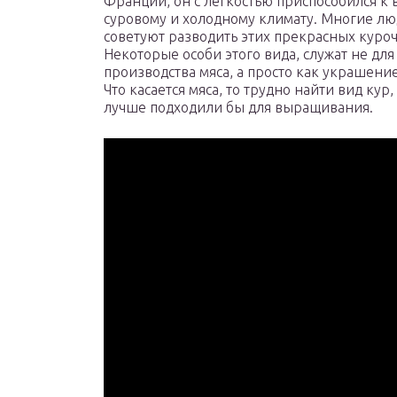
Франции, он с лёгкостью приспособился к 
суровому и холодному климату. Многие лю
советуют разводить этих прекрасных куроч
Некоторые особи этого вида, служат не для
производства мяса, а просто как украшение
Что касается мяса, то трудно найти вид кур
лучше подходили бы для выращивания.