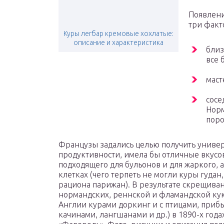
Появлени
три факт
Куры легбар кремовые хохлатые:
описание и характеристика
близ
все 
маст
сосе
Норм
поро
Французы задались целью получить универ
продуктивности, имела бы отличные вкусо
подходящего для бульонов и для жаркого, 
клетках (чего терпеть не могли куры гуда
рациона парижан). В результате скрещива
нормандских, реннской и фламандской кук
Англии курами доркинг и с птицами, приб
качинами, лангшанами и др.) в 1890-х год