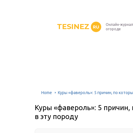
TESINEZ
Онлайн-журнал
RU
огороде
Home
Куры «фавероль»: 5 причин, по котор
Куры «фавероль»: 5 причин
в эту породу