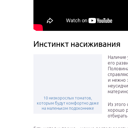
Инстинкт насиживания
Наличие 
его разви
Половина
справляю
и нежно 
неусидчи
материнс
10 низкорослых томатов,
которым будут комфортно даже
Из этого
на маленьком подоконнике
хорошо р
отбирать