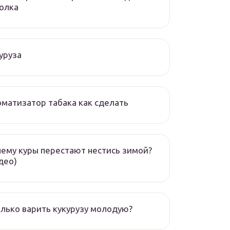
олка
уруза
матизатор табака как сделать
ему куры перестают нестись зимой?
део)
лько варить кукурузу молодую?