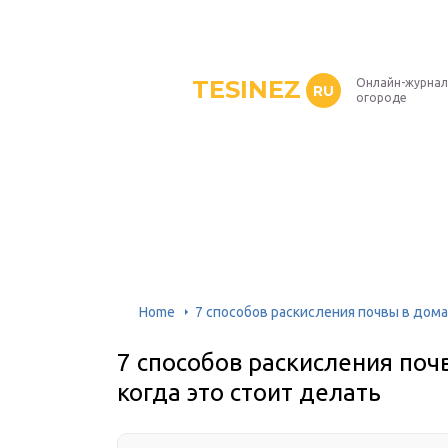
TESINEZ
Онлайн-журнал
RU
огороде
Home
7 способов раскисления почвы в дома
7 способов раскисления поч
когда это стоит делать