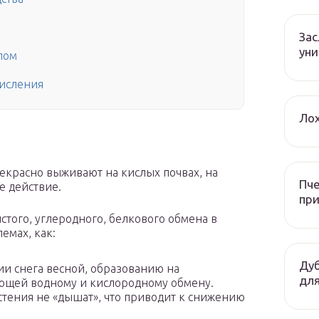
За
уни
лом
кисления
Лох
рекрасно выживают на кислых почвах, на
Пче
е действие.
при
стого, углеродного, белкового обмена в
лемах, как:
Дуб
ии снега весной, образованию на
для
ующей водному и кислородному обмену.
стения не «дышат», что приводит к снижению