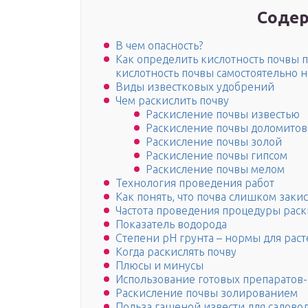
Содер
В чем опасность?
Как определить кислотность почвы п
кислотность почвы самостоятельно н
Виды известковых удобрений
Чем раскислить почву
Раскисление почвы известью
Раскисление почвы доломитов
Раскисление почвы золой
Раскисление почвы гипсом
Раскисление почвы мелом
Технология проведения работ
Как понять, что почва слишком заки
Частота проведения процедуры рас
Показатель водорода
Степени pH грунта – нормы для рас
Когда раскислять почву
Плюсы и минусы
Использование готовых препаратов
Раскисление почвы золированием
Польза гашеной извести для садово