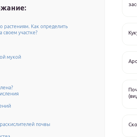
зас
жание:
о растениям. Как определить
Кук
а своем участке?
ой мукой
Аро
слена?
Поч
кисления
(ви
тений
Ско
-раскислителей почвы
дства