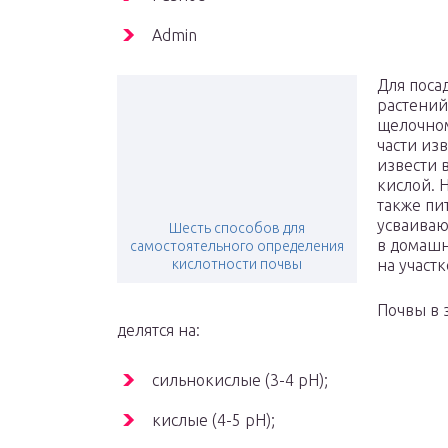
Admin
Для поса
растений
щелочном
части изв
извести в
кислой. 
также пи
усваиваю
Шесть способов для
в домашн
самостоятельного определения
кислотности почвы
на участк
Почвы в 
делятся на:
сильнокислые (3-4 pH);
кислые (4-5 pH);