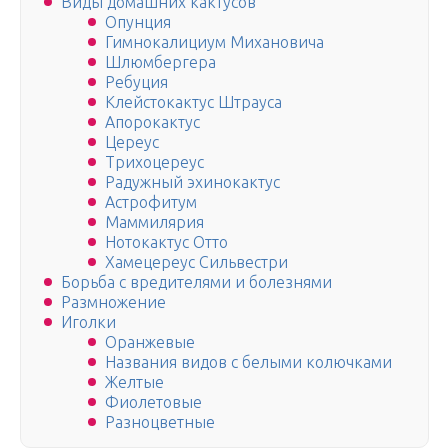
Виды домашних кактусов
Опунция
Гимнокалициум Михановича
Шлюмбергера
Ребуция
Клейстокактус Штрауса
Апорокактус
Цереус
Трихоцереус
Радужный эхинокактус
Астрофитум
Маммилярия
Нотокактус Отто
Хамецереус Сильвестри
Борьба с вредителями и болезнями
Размножение
Иголки
Оранжевые
Названия видов с белыми колючками
Желтые
Фиолетовые
Разноцветные