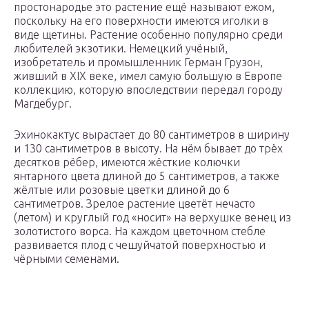
простонародье это растение ещё называют ежом,
поскольку на его поверхности имеются иголки в
виде щетины. Растение особенно популярно среди
любителей экзотики. Немецкий учёный,
изобретатель и промышленник Герман Грузон,
живший в XIX веке, имел самую большую в Европе
коллекцию, которую впоследствии передал городу
Магдебург.
Эхинокактус вырастает до 80 сантиметров в ширину
и 130 сантиметров в высоту. На нём бывает до трёх
десятков рёбер, имеются жёсткие колючки
янтарного цвета длиной до 5 сантиметров, а также
жёлтые или розовые цветки длиной до 6
сантиметров. Зрелое растение цветёт нечасто
(летом) и круглый год «носит» на верхушке венец из
золотистого ворса. На каждом цветочном стебле
развивается плод с чешуйчатой поверхностью и
чёрными семенами.