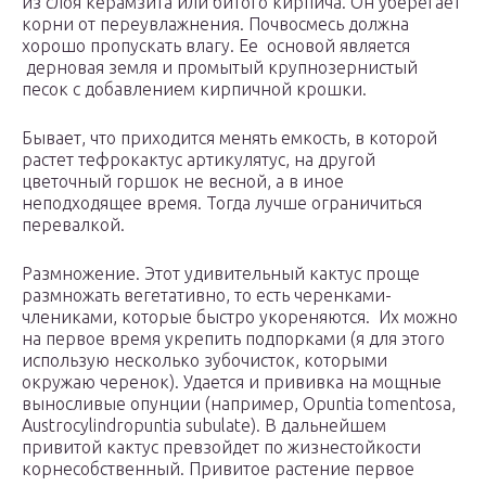
из слоя керамзита или битого кирпича. Он уберегает
корни от переувлажнения. Почвосмесь должна
хорошо пропускать влагу. Ее основой является
дерновая земля и промытый крупнозернистый
песок с добавлением кирпичной крошки.
Бывает, что приходится менять емкость, в которой
растет тефрокактус артикулятус, на другой
цветочный горшок не весной, а в иное
неподходящее время. Тогда лучше ограничиться
перевалкой.
Размножение. Этот удивительный кактус проще
размножать вегетативно, то есть черенками-
члениками, которые быстро укореняются. Их можно
на первое время укрепить подпорками (я для этого
использую несколько зубочисток, которыми
окружаю черенок). Удается и прививка на мощные
выносливые опунции (например, Opuntia tomentosa,
Austrocylindropuntia subulate). В дальнейшем
привитой кактус превзойдет по жизнестойкости
корнесобственный. Привитое растение первое