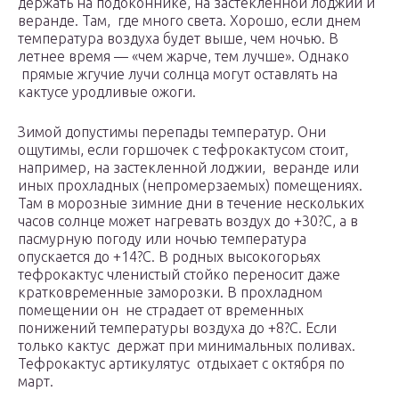
держать на подоконнике, на застекленной лоджии и
веранде. Там, где много света. Хорошо, если днем
температура воздуха будет выше, чем ночью. В
летнее время — «чем жарче, тем лучше». Однако
прямые жгучие лучи солнца могут оставлять на
кактусе уродливые ожоги.
Зимой допустимы перепады температур. Они
ощутимы, если горшочек с тефрокактусом стоит,
например, на застекленной лоджии, веранде или
иных прохладных (непромерзаемых) помещениях.
Там в морозные зимние дни в течение нескольких
часов солнце может нагревать воздух до +30?С, а в
пасмурную погоду или ночью температура
опускается до +14?С. В родных высокогорьях
тефрокактус членистый стойко переносит даже
кратковременные заморозки. В прохладном
помещении он не страдает от временных
понижений температуры воздуха до +8?С. Если
только кактус держат при минимальных поливах.
Тефрокактус артикулятус отдыхает с октября по
март.