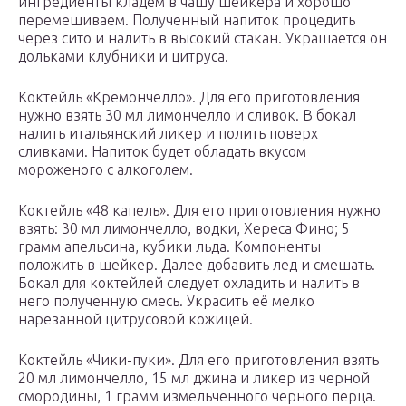
ингредиенты кладем в чашу шейкера и хорошо
перемешиваем. Полученный напиток процедить
через сито и налить в высокий стакан. Украшается он
дольками клубники и цитруса.
Коктейль «Кремончелло». Для его приготовления
нужно взять 30 мл лимончелло и сливок. В бокал
налить итальянский ликер и полить поверх
сливками. Напиток будет обладать вкусом
мороженого с алкоголем.
Коктейль «48 капель». Для его приготовления нужно
взять: 30 мл лимончелло, водки, Хереса Фино; 5
грамм апельсина, кубики льда. Компоненты
положить в шейкер. Далее добавить лед и смешать.
Бокал для коктейлей следует охладить и налить в
него полученную смесь. Украсить её мелко
нарезанной цитрусовой кожицей.
Коктейль «Чики-пуки». Для его приготовления взять
20 мл лимончелло, 15 мл джина и ликер из черной
смородины, 1 грамм измельченного черного перца.