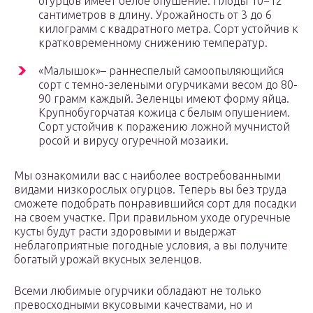
огурцов имеет белое опушение. Плоды 10−12
сантиметров в длину. Урожайность от 3 до 6
килограмм с квадратного метра. Сорт устойчив к
кратковременному снижению температур.
«Малышок»– раннеспелый самоопыляющийся
сорт с темно-зелеными огурчиками весом до 80-
90 грамм каждый. Зеленцы имеют форму яйца.
Крупнобугорчатая кожица с белым опушением.
Сорт устойчив к поражению ложной мучнистой
росой и вирусу огуречной мозаики.
Мы ознакомили вас с наиболее востребованными
видами низкорослых огурцов. Теперь вы без труда
сможете подобрать понравившийся сорт для посадки
на своем участке. При правильном уходе огуречные
кусты будут расти здоровыми и выдержат
неблагоприятные погодные условия, а вы получите
богатый урожай вкусных зеленцов.
Всеми любимые огурчики обладают не только
превосходными вкусовыми качествами, но и