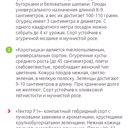
бугорками и беловатыми шипами. Плоды
универсального назначения длиной 8-9
сантиметров, а вес их достигает 100-110 грамм.
Огурец имеет 3 сантиметра в диаметре. С
одного квадратного метра посадок можно
собрать до 4 кг урожая. Сорт устойчив к
огуречной мозаике и мучнистой росе.
«Коротышка» является пчелоопыляемым,
универсальным сортом. Огуречные кусты
среднего роста (до 45 сантиметров), плети
слабоветвистые, преобладает женский тип
цветения. Кожура плодов нежная, светло-
зеленая, в мелкую полоску. Зеленцы достигают
9-10 сантиметров в длину. При хранении долго
не желтеют. Сорт устойчив к оливковой
пятнистости и мучнистой росе.
«Гектор F1»– компактный гибридный сорт с
пучковыми завязями и ароматными, хрустящими
крупнобугорчатыми зеленцами. Нежная кожица