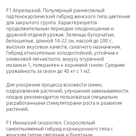
F1 Апрельский. Популярный раннеспелый
партенокарпический гибрид женского типа цветения
для закрытого грунта. Характеризуется
продолжительным периодом плодоношения и
дружной отдачей урожая. Зеленцы бугорчатые,
белошипые, длиной 14-22 см, массой до 200 г,
высоких вкусовых качеств, салатного назначения.
Гибрид относительно холодостойкий, устойчив к
оливковой пятнистости, вирусу огуречной
мозаики-1, толерантен к корневой гнили. Средняя
урожайность за сезон до 40 кг с 1 м2.
Для ускорения процесса всхожести семян,
оздоровления растений, улучшения завязываемости
плодов рекомендуется пользоваться специально
расработанными стимуляторами роста и развития
растений.
F1 Июньский скороспел. Скороспелый
самоопыляемый гибрид корнишонного типа с
женским типом цветения и букетным