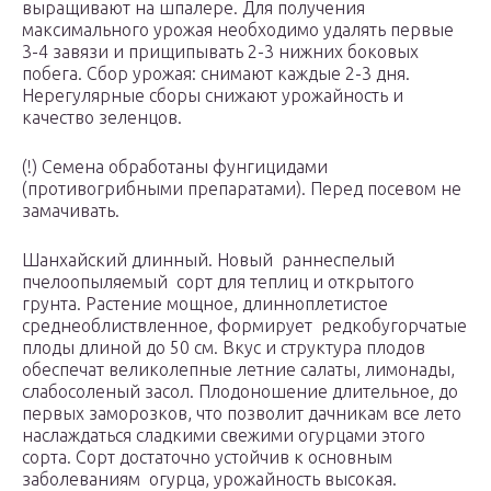
выращивают на шпалере. Для получения
максимального урожая необходимо удалять первые
3-4 завязи и прищипывать 2-3 нижних боковых
побега. Сбор урожая: снимают каждые 2-3 дня.
Нерегулярные сборы снижают урожайность и
качество зеленцов.
(!) Семена обработаны фунгицидами
(противогрибными препаратами). Перед посевом не
замачивать.
Шанхайский длинный. Новый раннеспелый
пчелоопыляемый сорт для теплиц и открытого
грунта. Растение мощное, длинноплетистое
среднеоблиствленное, формирует редкобугорчатые
плоды длиной до 50 см. Вкус и структура плодов
обеспечат великолепные летние салаты, лимонады,
слабосоленый засол. Плодоношение длительное, до
первых заморозков, что позволит дачникам все лето
наслаждаться сладкими свежими огурцами этого
сорта. Сорт достаточно устойчив к основным
заболеваниям огурца, урожайность высокая.