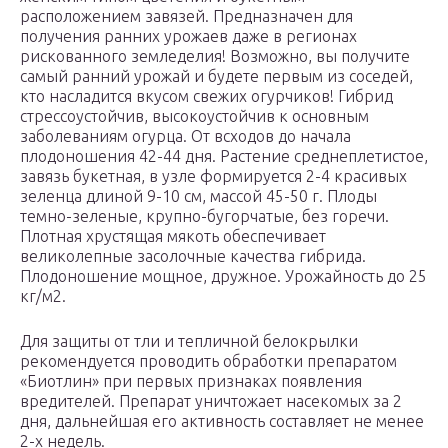
расположением завязей. Предназначен для
получения ранних урожаев даже в регионах
рискованного земледелия! Возможно, вы получите
самый ранний урожай и будете первым из соседей,
кто насладится вкусом свежих огурчиков! Гибрид
стрессоустойчив, высокоустойчив к основным
заболеваниям огурца. От всходов до начала
плодоношения 42-44 дня. Растение среднеплетистое,
завязь букетная, в узле формируется 2-4 красивых
зеленца длиной 9-10 см, массой 45-50 г. Плоды
темно-зеленые, крупно-бугорчатые, без горечи.
Плотная хрустящая мякоть обеспечивает
великолепные засолочные качества гибрида.
Плодоношение мощное, дружное. Урожайность до 25
кг/м2.
Для защиты от тли и тепличной белокрылки
рекомендуется проводить обработки препаратом
«Биотлин» при первых признаках появления
вредителей. Препарат уничтожает насекомых за 2
дня, дальнейшая его активность составляет не менее
2-х недель.