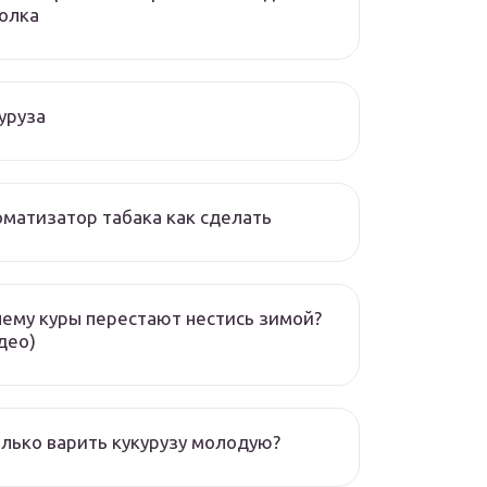
олка
уруза
матизатор табака как сделать
ему куры перестают нестись зимой?
део)
лько варить кукурузу молодую?