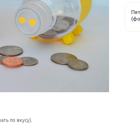
Пят
(фо
ть по вкусу).