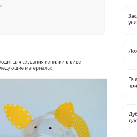
и
За
уни
Лох
одит для создания копилки в виде
 следующие материалы:
Пче
при
Дуб
для