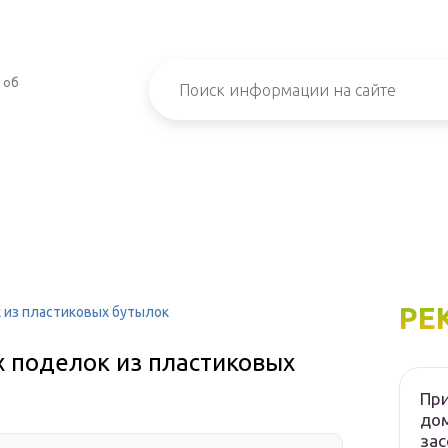
 об
РЕ
 из пластиковых бутылок
х поделок из пластиковых
При
дом
зас