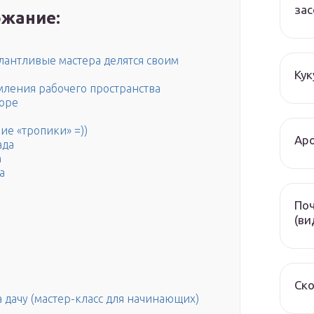
зас
жание:
лантливые мастера делятся своим
Кук
ления рабочего пространства
коре
ие «тропики» =))
Аро
ада
а
а
Поч
(ви
Ско
 дачу (мастер-класс для начинающих)