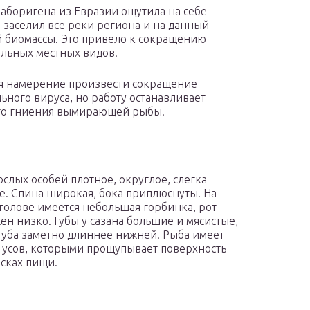
аборигена из Евразии ощутила на себе
н заселил все реки региона и на данный
ой биомассы. Это привело к сокращению
альных местных видов.
ся намерение произвести сокращение
ного вируса, но работу останавливает
ого гниения вымирающей рыбы.
ослых особей плотное, округлое, слегка
е. Спина широкая, бока приплюснуты. На
голове имеется небольшая горбинка, рот
ен низко. Губы у сазана большие и мясистые,
губа заметно длиннее нижней. Рыба имеет
 усов, которыми прощупывает поверхность
исках пищи.