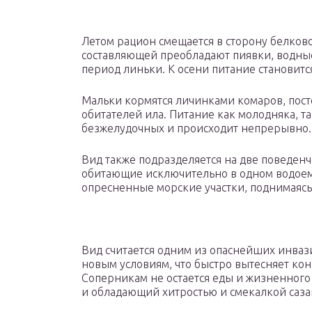
Летом рацион смещается в сторону белков
составляющей преобладают пиявки, водные
период линьки. К осени питание становит
Мальки кормятся личинками комаров, пос
обитателей ила. Питание как молодняка, т
безжелудочных и происходит непрерывно.
Вид также подразделяется на две поведен
обитающие исключительно в одном водоеме
опресненные морские участки, поднимаясь
Вид считается одним из опаснейших инваз
новым условиям, что быстро вытесняет ко
Соперникам не остается еды и жизненного
и обладающий хитростью и смекалкой саза