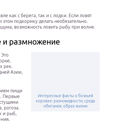
ле как с берега, так и с лодки. Если ловят
и этом подкормку делать необязательно.
 шума, возможность ловить рыбу при волне.
е и размножение
 Это
орье,
х рек.
дней Азии,
илием пищи
Интересные факты о божьей
я. Первые
коровке: разновидности, среда
астущими
обитания, образ жизни
, рогоза.
х и рыб,
ния.