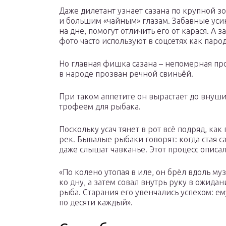
Даже дилетант узнает сазана по крупной з
и большим «чайным» глазам. Забавные уси
на дне, помогут отличить его от карася. А з
фото часто используют в соцсетях как пар
Но главная фишка сазана – непомерная про
в народе прозван речной свиньёй.
При таком аппетите он вырастает до внуш
трофеем для рыбака.
Поскольку усач тянет в рот всё подряд, как
рек. Бывалые рыбаки говорят: когда стая с
даже слышат чавканье. Этот процесс опис
«По колено утопая в иле, он брёл вдоль му
ко дну, а затем совал внутрь руку в ожидан
рыба. Старания его увенчались успехом: ем
по десяти каждый».