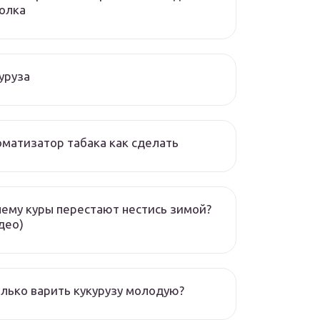
олка
уруза
матизатор табака как сделать
ему куры перестают нестись зимой?
део)
лько варить кукурузу молодую?