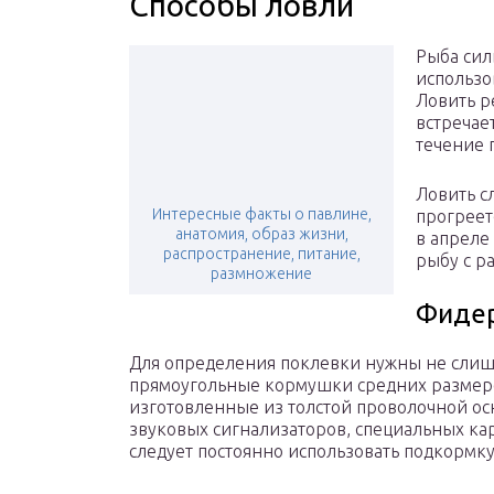
Способы ловли
Рыба сил
использо
Ловить р
встречае
течение 
Ловить сл
Интересные факты о павлине,
прогреет
анатомия, образ жизни,
в апреле
распространение, питание,
рыбу с ра
размножение
Фиде
Для определения поклевки нужны не слиш
прямоугольные кормушки средних размер
изготовленные из толстой проволочной ос
звуковых сигнализаторов, специальных ка
следует постоянно использовать подкормку