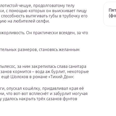
олотистой чешуе, продолговатому телу
Пят
ки, с помощью которых он выискивает пищу
(фо
а способность вытягивать губы в трубочку его
одию на любителей селфи.
жорливость. Он практически всеяден, за что
ительных размеров, становясь желанным
 пылесос, за ним закрепилась слава санитара
азанов кормится – вода аж бурлит, некоторые
ал ещё Шолохов в романе «Тихий Дон»:
зги, опускал кошёлку, придавливал края её
ии, что вот-вот всплеснёт и забурлит могучая
у удалось накрыть трёх сазанов фунтов