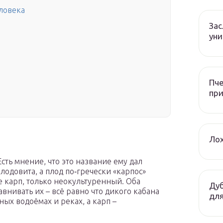
еловека
За
уни
Пче
при
Лох
сть мнение, что это название ему дал
плодовита, а плод по‑гречески «карпос»
же карп, только неокультуренный. Оба
Дуб
авнивать их – всё равно что дикого кабана
для
ых водоёмах и реках, а карп –