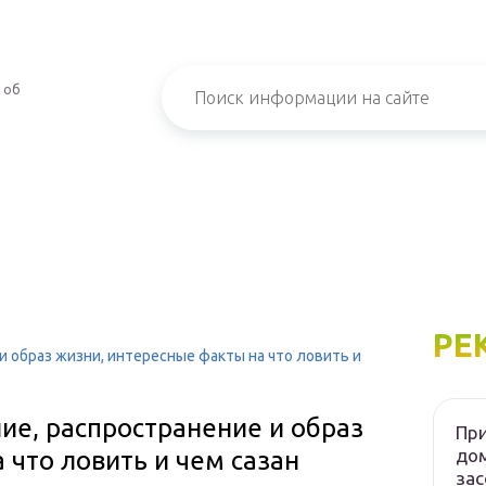
 об
РЕ
 и образ жизни, интересные факты на что ловить и
ние, распространение и образ
При
дом
 что ловить и чем сазан
зас