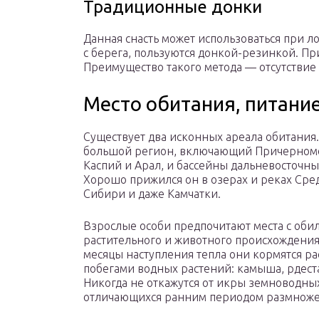
Традиционные донки
Данная снасть может использоваться при лов
с берега, пользуются донкой-резинкой. Пр
Преимущество такого метода — отсутствие
Место обитания, питани
Существует два исконных ареала обитания.
большой регион, включающий Причерном
Каспий и Арал, и бассейны дальневосточны
Хорошо прижился он в озерах и реках Сре
Сибири и даже Камчатки.
Взрослые особи предпочитают места с об
растительного и животного происхождени
месяцы наступления тепла они кормятся р
побегами водных растений: камыша, рдеста
Никогда не откажутся от икры земноводны
отличающихся ранним периодом размноже