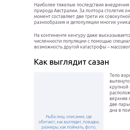
Наиболее тяжелые последствия внедрения 
природа Австралии. За полтора столетия о
момент составляет две трети их совокупн
разнообразия и депопуляции многих уник
На континенте кенгуру даже высказывает
численности популяции с помощью специаль
возможность другой катастрофы – массов
Как выглядит сазан
Тело взр
вытянуто
крупной 
располож
верхняя 
две пары
дна в по
Рыба лещ: описание, где
обитают, как выглядит, повадки,
размеры, как поймать, фото,