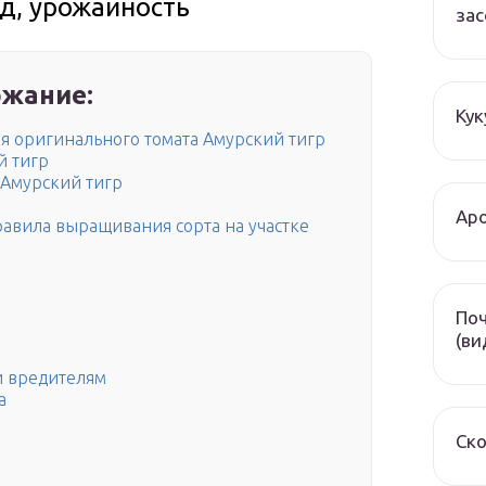
д, урожайность
зас
жание:
Кук
я оригинального томата Амурский тигр
й тигр
 Амурский тигр
Аро
равила выращивания сорта на участке
Поч
(ви
и вредителям
а
Ско