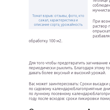
теплице 
соблюден
мучниста
Томат взрыв: отзывы, фото, кто
сажал, характеристика и
При воз
описание сорта, урожайность
раствор 
опрыскат
разбавля
обработку 100 м2.
Для того чтобы предотвратить загнивание
периодически рыхлить. Благодаря этому том
давать более вкусный и высокий урожай.
Вас может заинтересовать: Сроки высадки 
по садовому календарюБлагоприятные дни 
по лунному посевному календарюБлагопри
году после всходов: сроки пикировки поми