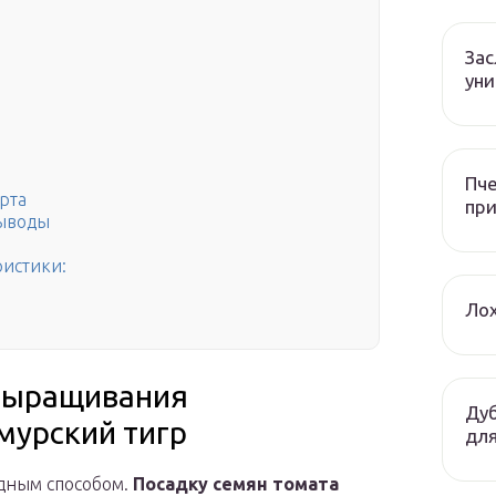
За
уни
Пче
рта
при
выводы
ристики:
Лох
 выращивания
Дуб
мурский тигр
для
адным способом.
Посадку семян томата