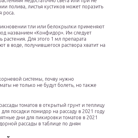
растениям недостаточно света или при не
ии полива, листья кустиков может поразить
я роса.
никновении тли или белокрылки применяют
под названием «Конфидор». Им следует
ь растения. Для этого 1 мл препарата
ют в воде, получившегося раствора хватит на
 корневой системы, почву нужно
аты не только не будут болеть, но также
рассады томатов в открытый грунт и теплицу
для посадки помидор на рассаду в 2021 году
ятные дни для пикировки томатов в 2021
дорной рассады в таблице по дням