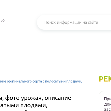
 об
РЕ
ание оригинального сорта с полосатыми плодами,
ы, фото урожая, описание
При
дом
осатыми плодами,
зас