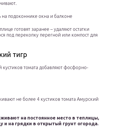
чивают.
 на подоконнике окна и балконе
еплице готовят заранее – удаляют остатки
ося под перекопку перегной или компост для
кий тигр
й кустиков томата добавляют фосфорно-
ивают не более 4 кустиков томата Амурский
аживают на постоянное место в теплицы,
у и на грядки в открытый грунт огорода.