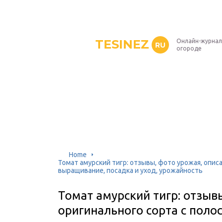
TESINEZ
Онлайн-журнал
RU
огороде
Home
Томат амурский тигр: отзывы, фото урожая, опис
выращивание, посадка и уход, урожайность
Томат амурский тигр: отзыв
оригинального сорта с пол