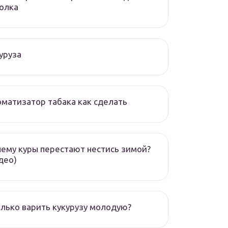
олка
уруза
матизатор табака как сделать
ему куры перестают нестись зимой?
део)
лько варить кукурузу молодую?