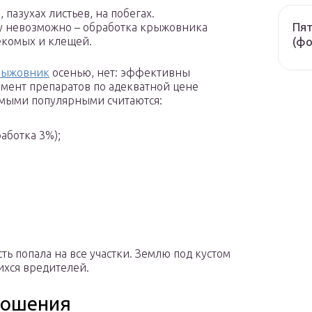
 пазухах листьев, на побегах.
Пят
у невозможно – обработка крыжовника
(фо
екомых и клещей.
крыжовник
осенью, нет: эффективны
тимент препаратов по адекватной цене
самыми популярными считаются:
аботка 3%);
ь попала на все участки. Землю под кустом
ихся вредителей.
рошения