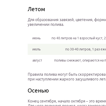
Летом
Для образования завязей, цветения, форми
увеличении полива.
июнь
по 40 литров на 1 взрослый куст, 
июль
по 30-40 литров, 1 раз е
август
поливы снижают, опираются на 
Правила полива могут быть скорректирова
при наступлении жаркого засушливого лет
Осенью
Конец сентября, начало октября – это вре
Для него подходит период, когда температу