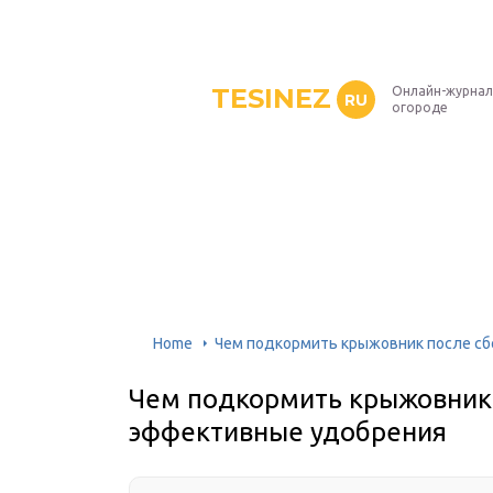
TESINEZ
Онлайн-журнал
RU
огороде
Home
Чем подкормить крыжовник после сб
Чем подкормить крыжовник 
эффективные удобрения