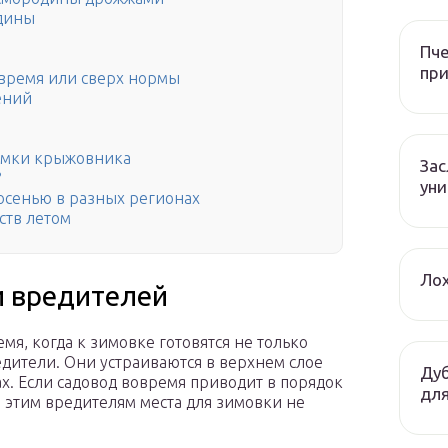
одины
Пче
при
вовремя или сверх нормы
ений
рмки крыжовника
За
?
уни
осенью в разных регионах
ств летом
Лох
и вредителей
я, когда к зимовке готовятся не только
едители. Они устраиваются в верхнем слое
Дуб
х. Если садовод вовремя приводит в порядок
для
о этим вредителям места для зимовки не