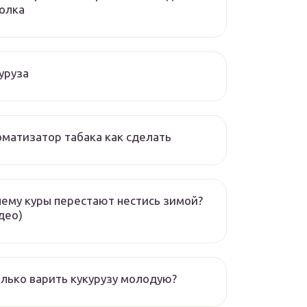
олка
уруза
матизатор табака как сделать
ему куры перестают нестись зимой?
део)
лько варить кукурузу молодую?