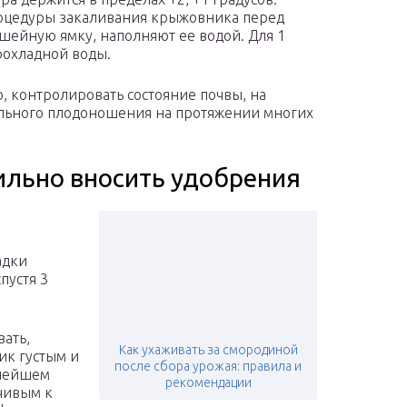
роцедуры закаливания крыжовника перед
шейную ямку, наполняют ее водой. Для 1
прохладной воды.
, контролировать состояние почвы, на
бильного плодоношения на протяжении многих
ильно вносить удобрения
адки
пустя 3
ать,
Как ухаживать за смородиной
ик густым и
после сбора урожая: правила и
ьнейшем
рекомендации
мчивым к