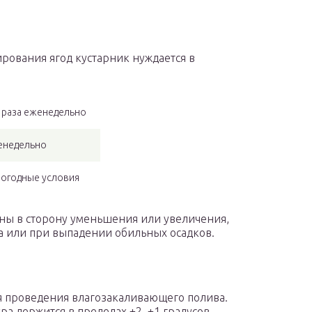
рования ягод кустарник нуждается в
2 раза еженедельно
женедельно
погодные условия
ны в сторону уменьшения или увеличения,
а или при выпадении обильных осадков.
мя проведения влагозакаливающего полива.
ра держится в пределах +2, +1 градусов.