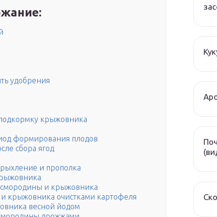
зас
жание:
й
Кук
ить удобрения
Аро
 подкормку крыжовника
иод формирования плодов
Поч
сле сбора ягод
(ви
 рыхление и прополка
крыжовника
 смородины и крыжовника
Ско
 и крыжовника очистками картофеля
овника весной йодом
 смородины дрожжами