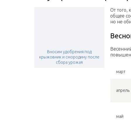
От того,
общее со
но не об
Весно
Весенний
Вносим удобрения под
повышен
крыжовник и смородину после
сбора урожая
март
апрель
май