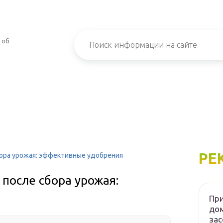
 об
РЕ
ора урожая: эффективные удобрения
после сбора урожая:
При
дом
зас