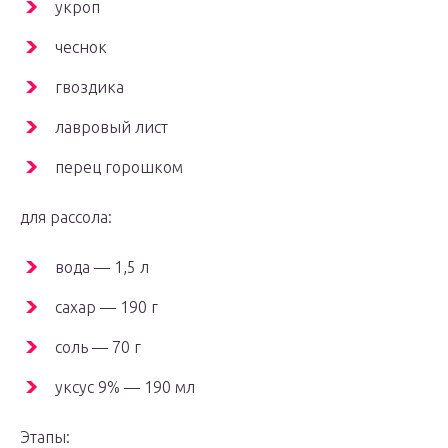
укроп
чеснок
гвоздика
лавровый лист
перец горошком
для рассола:
вода — 1,5 л
сахар — 190 г
соль — 70 г
уксус 9% — 190 мл
Этапы: