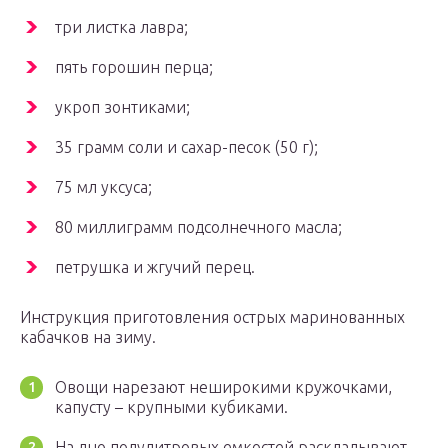
три листка лавра;
пять горошин перца;
укроп зонтиками;
35 грамм соли и сахар-песок (50 г);
75 мл уксуса;
80 миллиграмм подсолнечного масла;
петрушка и жгучий перец.
Инструкция приготовления острых маринованных
кабачков на зиму.
Овощи нарезают неширокими кружочками,
капусту – крупными кубиками.
На дно полулитровых емкостей раскладывают