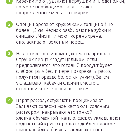
Кабачки моют, удаляют верхушки и плодоножки,
по мере необходимости вырезают
поврежденные места на шкурке.
Овощи нарезают кружочками толщиной не
более 1,5 см. Чеснок разбирают на зубки и
очищают. Чистят и моют корень хрена,
ополаскивают зелень и перец.
На дно кастрюли помещают часть приправ.
Стручок перца кладут целиком, если
предполагается, что готовый продукт будет
слабоострым (если перец разрезать, рассол
получится гораздо более «жгучим»). Затем
укладывают кабачки слоями вместе с
оставшейся зеленью и чесноком.
Варят рассол, остужают и процеживают.
Заливают содержимое кастрюли соляным
раствором, накрывают его тонкой
хлопчатобумажной тканью, сверху укладывают
подгнетный круг (хорошо подойдет плоское
широкое блюдо) и устанавливают гнет.