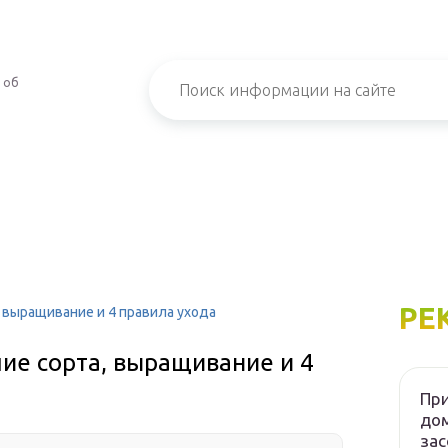
 об
РЕ
, выращивание и 4 правила ухода
шие сорта, выращивание и 4
При
дом
зас