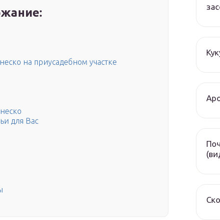
зас
жание:
Кук
неско на приусадебном участке
Аро
анеско
тьи для Вас
Поч
(ви
ы
Ско