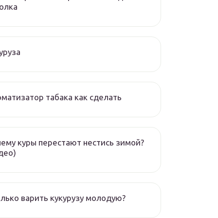
олка
уруза
матизатор табака как сделать
ему куры перестают нестись зимой?
део)
лько варить кукурузу молодую?