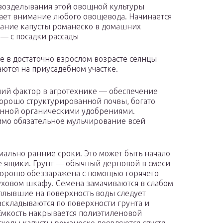
возделывания этой овощной культуры
ает внимание любого овощевода. Начинается
ние капусты романеско в домашних
 — с посадки рассады
же в достаточно взрослом возрасте сеянцы
ются на приусадебном участке.
й фактор в агротехнике — обеспечение
хорошо структурированной почвы, богато
нной органическими удобрениями.
мо обязательное мульчирование всей
имально ранние сроки. Это может быть начало
ие ящики. Грунт — обычный дерновой в смеси
 хорошо обеззаражена с помощью горячего
уховом шкафу. Семена замачиваются в слабом
сплывшие на поверхность воды следует
аскладываются по поверхности грунта и
 Емкость накрывается полиэтиленовой