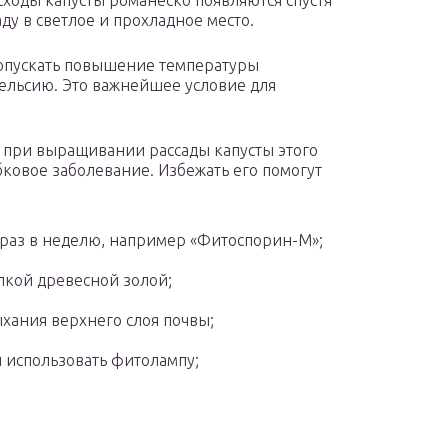
сходы капусты романеско появляются спустя
аду в светлое и прохладное место.
допускать повышение температуры
ельсию. Это важнейшее условие для
при выращивании рассады капусты этого
бковое заболевание. Избежать его помогут
 раз в неделю, например «Фитоспорин-М»;
лкой древесной золой;
хания верхнего слоя почвы;
 использовать фитолампу;