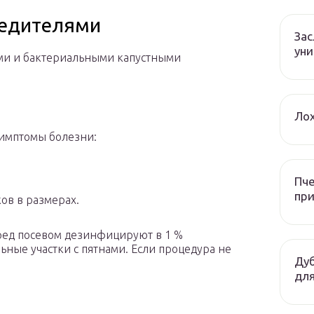
редителями
За
уни
ыми и бактериальными капустными
Лох
Симптомы болезни:
Пче
при
ов в размерах.
ред посевом дезинфицируют в 1 %
ные участки с пятнами. Если процедура не
Дуб
для