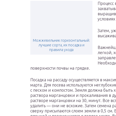
Процесс 
захватыв
выращива
условиях
Затем, у
высажива
Можжевельник горизонтальный:
лучшие сорта, их посадка и
Важнейши
правила ухода
легкой, 
заправле
Необходи
поверхности почвы на грядке.
Посадка на рассаду осуществляется в макс
марта. Для посева используются неглубок
с песком и компостом. Земля должна быть
раствора марганцовки и прокаливания в д
растворе марганцовки на 30, минут. Все в
удалить — они не всхожие. Затем семена р
сверху присыпаются слоем земли в 0,5 см.