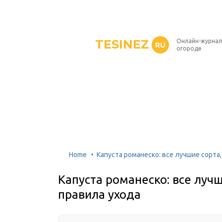
TESINEZ
Онлайн-журнал
RU
огороде
Home
Капуста романеско: все лучшие сорта
Капуста романеско: все луч
правила ухода