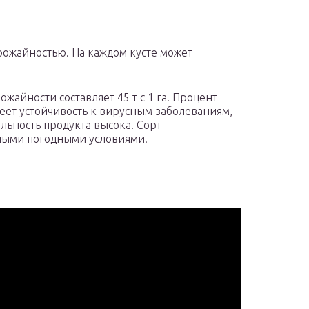
рожайностью. На каждом кусте может
айности составляет 45 т с 1 га. Процент
еет устойчивость к вирусным заболеваниям,
льность продукта высока. Сорт
зными погодными условиями.