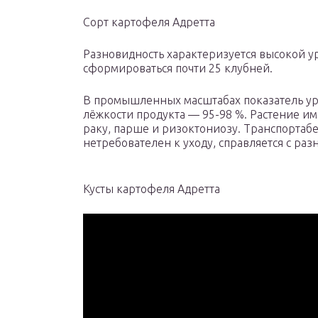
Сорт картофеля Адретта
Разновидность характеризуется высокой у
сформироваться почти 25 клубней.
В промышленных масштабах показатель урож
лёжкости продукта — 95-98 %. Растение им
раку, парше и ризоктониозу. Транспортабе
нетребователен к уходу, справляется с ра
Кусты картофеля Адретта