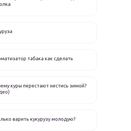
олка
уруза
матизатор табака как сделать
ему куры перестают нестись зимой?
део)
лько варить кукурузу молодую?