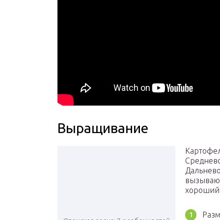
Выращивание
Картофел
Среднево
Дальнево
вызывают
хороший 
Разм