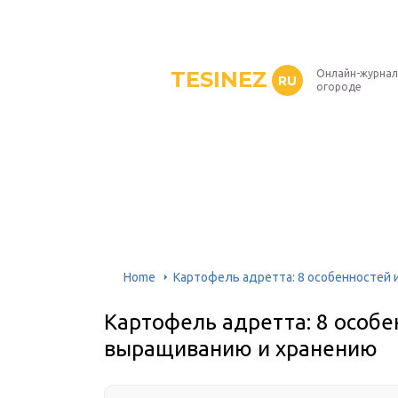
TESINEZ
Онлайн-журнал
RU
огороде
Home
Картофель адретта: 8 особенностей 
Картофель адретта: 8 особе
выращиванию и хранению