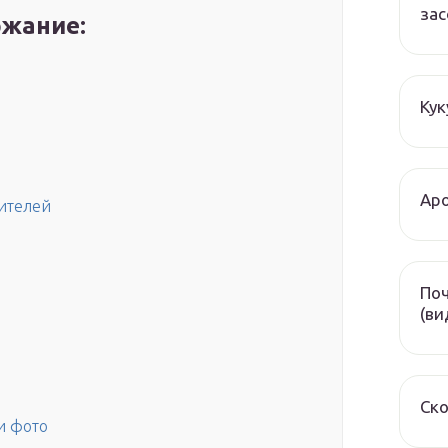
зас
жание:
Кук
Аро
дителей
Поч
(ви
Ско
и фото