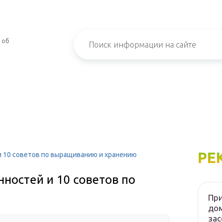
 об
РЕ
и 10 советов по выращиванию и хранению
нностей и 10 советов по
При
дом
зас