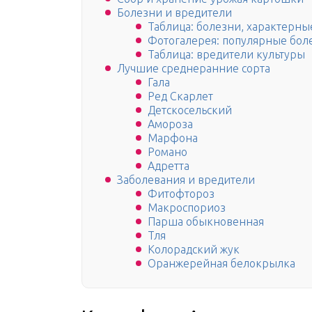
Болезни и вредители
Таблица: болезни, характерные
Фотогалерея: популярные бол
Таблица: вредители культуры
Лучшие среднеранние сорта
Гала
Ред Скарлет
Детскосельский
Амороза
Марфона
Романо
Адретта
Заболевания и вредители
Фитофтороз
Макроспориоз
Парша обыкновенная
Тля
Колорадский жук
Оранжерейная белокрылка