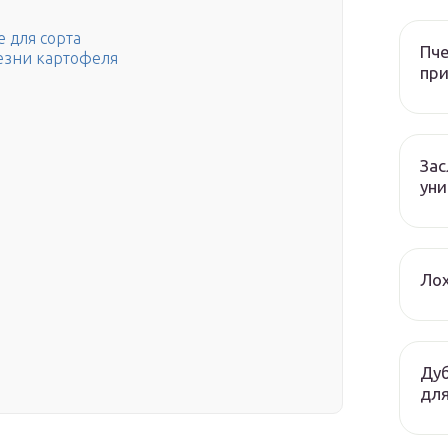
 для сорта
Пче
езни картофеля
при
За
уни
Лох
Дуб
для