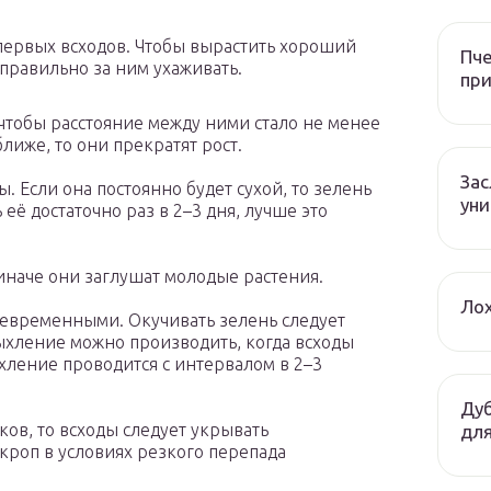
 первых всходов. Чтобы вырастить хороший
Пче
 правильно за ним ухаживать.
при
чтобы расстояние между ними стало не менее
ближе, то они прекратят рост.
За
. Если она постоянно будет сухой, то зелень
уни
 её достаточно раз в 2–3 дня, лучше это
иначе они заглушат молодые растения.
Лох
евременными. Окучивать зелень следует
Рыхление можно производить, когда всходы
ление проводится с интервалом в 2–3
Дуб
ков, то всходы следует укрывать
для
кроп в условиях резкого перепада