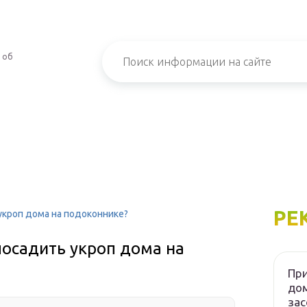
 об
РЕ
укроп дома на подоконнике?
посадить укроп дома на
При
дом
зас