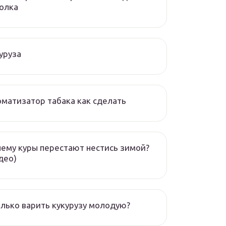
олка
уруза
матизатор табака как сделать
ему куры перестают нестись зимой?
део)
лько варить кукурузу молодую?