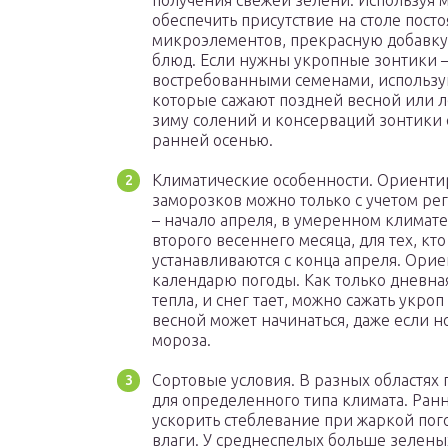
получения свежей зелени. Используя 
обеспечить присутствие на столе пост
микроэлементов, прекрасную добавку 
блюд. Если нужны укропные зонтики –
востребованными семенами, использую
которые сажают поздней весной или л
зиму солений и консерваций зонтики с
ранней осенью.
Климатические особенности. Ориентир
заморозков можно только с учетом ре
– начало апреля, в умеренном климате
второго весеннего месяца, для тех, кт
устанавливаются с конца апреля. Ори
календарю погоды. Как только дневная
тепла, и снег тает, можно сажать укро
весной может начинаться, даже если но
мороза.
Сортовые условия. В разных областях
для определенного типа климата. Ран
ускорить стеблевание при жаркой пого
влаги. У среднеспелых больше зеленых