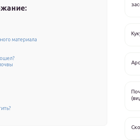
зас
жание:
Кук
чного материала
зошел?
Аро
почвы
Поч
(ви
тить?
Ско