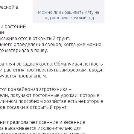
весной в
Можно ли выращивать мяту на
подоконнике круглый год
и растений
ни
саживаются в открытый грунт.
ьного определения сроков, когда уже можно
о материала в почву.
ранняя высадка укропа. Обманчивая легкость
и растения противостоять заморозкам, вводят
лучается провальным.
я конвейерная агротехника –
ели, получают постоянные урожаи, которые
 личном подсобном хозяйстве есть некоторые
в посадки в открытый грунт:
ни предполагает осенние и весенние
ура высаживается исключительно для