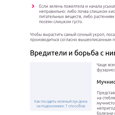
Если зелень пожелтела и начала усыхать
неправильно: либо почва слишком кис
питательных веществ, либо растениям 
посеян слишком густо.
Чтобы вырастить самый сочный укроп, поса
производиться согласно вышеописанным п
Вредители и борьба с н
Чаще все
фузариоз
Мучнис
Представ
на стебл
Как посадить зеленый лук дома
мучнисто
на подоконнике: 7 способов
непригод
болезни 