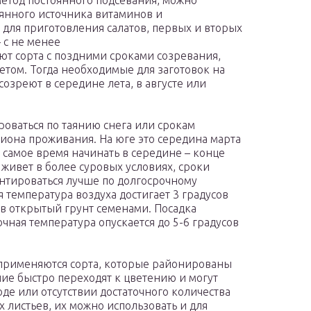
метод постоянного подсевания, можно
оянного источника витаминов и
для приготовления салатов, первых и вторых
 с не менее
т сорта с поздними сроками созревания,
етом. Тогда необходимые для заготовок на
озреют в середине лета, в августе или
оваться по таянию снега или срокам
гиона проживания. На юге это середина марта
 самое время начинать в середине – конце
о живет в более суровых условиях, сроки
ентироваться лучше по долгосрочному
 температура воздуха достигает 3 градусов
п в открытый грунт семенами. Посадка
чная температура опускается до 5-6 градусов
 применяются сорта, которые районированы
ние быстро переходят к цветению и могут
де или отсутствии достаточного количества
 листьев, их можно использовать и для