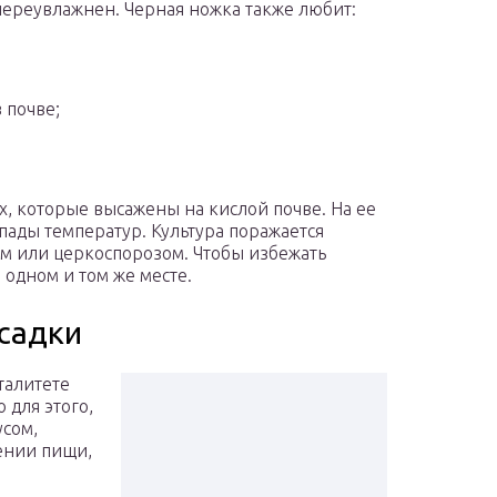
переувлажнен. Черная ножка также любит:
 почве;
х, которые высажены на кислой почве. На ее
ады температур. Культура поражается
м или церкоспорозом. Чтобы избежать
 одном и том же месте.
осадки
талитете
 для этого,
усом,
ении пищи,