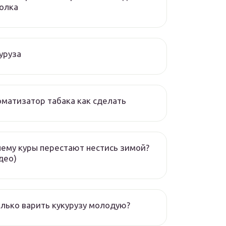
олка
уруза
матизатор табака как сделать
ему куры перестают нестись зимой?
део)
лько варить кукурузу молодую?