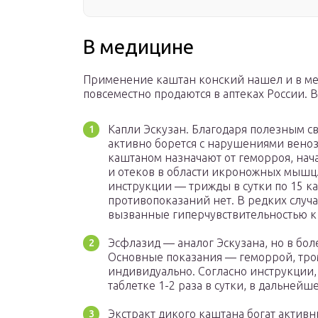
В медицине
Применение каштан конский нашел и в ме
повсеместно продаются в аптеках России. В
Капли Эскузан. Благодаря полезным с
активно борется с нарушениями вено
каштаном назначают от геморроя, нач
и отеков в области икроножных мышц.
инструкции — трижды в сутки по 15 к
противопоказаний нет. В редких случ
вызванные гиперчувствительностью к
Эсфлазид — аналог Эскузана, но в бо
Основные показания — геморрой, тро
индивидуально. Согласно инструкции,
таблетке 1-2 раза в сутки, в дальнейше
Экстракт дикого каштана богат акти