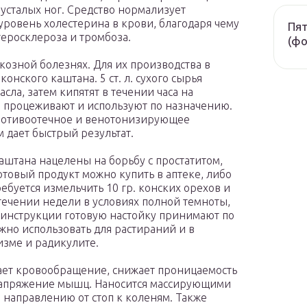
усталых ног. Средство нормализует
уровень холестерина в крови, благодаря чему
Пят
еросклероза и тромбоза.
(фо
озной болезнях. Для их производства в
нского каштана. 5 ст. л. сухого сырья
сла, затем кипятят в течении часа на
т, процеживают и используют по назначению.
ротивоотечное и венотонизирующее
м дает быстрый результат.
аштана нацелены на борьбу с простатитом,
отовый продукт можно купить в аптеке, либо
ребуется измельчить 10 гр. конских орехов и
 течении недели в условиях полной темноты,
 инструкции готовую настойку принимают по
жно использовать для растираний и в
изме и радикулите.
ет кровообращение, снижает проницаемость
 напряжение мышц. Наносится массирующими
направлению от стоп к коленям. Также