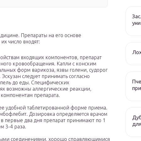
За
уни
дицине. Препараты на его основе
 их число входят:
Лох
войствам входящих компонентов, препарат
зного кровообращения. Капли с конским
альных форм варикоза, язвы голени, судорог
 Эскузан следует принимать согласно
Пче
апель до еды. Специфических
при
аях возможны аллергические реакции,
 компонентам препарата.
лее удобной таблетированной форме приема.
мбофлебит. Дозировка определяется врачом
Дуб
 в первые два дня препарат принимают по 1
для
м 3-4 раза.
вными соединениями, хорошо справляющимися