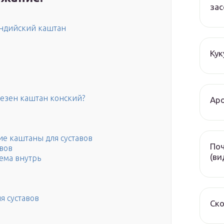
зас
индийский каштан
Кук
лезен каштан конский?
Аро
ие каштаны для суставов
Поч
вов
(ви
иема внутрь
я суставов
Ско