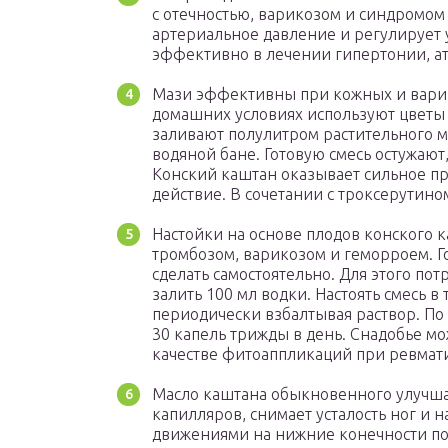
с отечностью, варикозом и синдромом 
артериальное давление и регулирует 
эффективно в лечении гипертонии, ат
Мази эффективны при кожных и варик
домашних условиях используют цветы ко
заливают полулитром растительного ма
водяной бане. Готовую смесь остужаю
Конский каштан оказывает сильное п
действие. В сочетании с троксерутино
Настойки на основе плодов конского к
тромбозом, варикозом и геморроем. Г
сделать самостоятельно. Для этого пот
залить 100 мл водки. Настоять смесь в
периодически взбалтывая раствор. По
30 капель трижды в день. Снадобье мо
качестве фитоаппликаций при ревмат
Масло каштана обыкновенного улучша
капилляров, снимает усталость ног и
движениями на нижние конечности по 