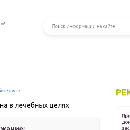
 об
РЕ
бных целях
на в лечебных целях
При
дом
жание:
зас