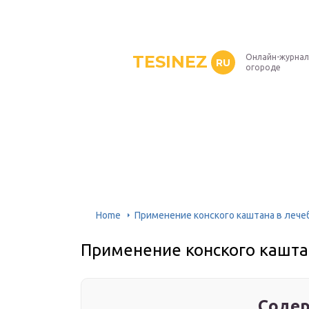
TESINEZ
Онлайн-журнал
RU
огороде
Home
Применение конского каштана в лече
Применение конского кашта
Содер