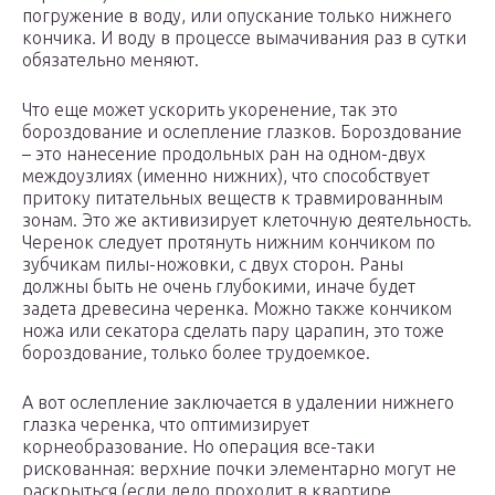
погружение в воду, или опускание только нижнего
кончика. И воду в процессе вымачивания раз в сутки
обязательно меняют.
Что еще может ускорить укоренение, так это
бороздование и ослепление глазков. Бороздование
– это нанесение продольных ран на одном-двух
междоузлиях (именно нижних), что способствует
притоку питательных веществ к травмированным
зонам. Это же активизирует клеточную деятельность.
Черенок следует протянуть нижним кончиком по
зубчикам пилы-ножовки, с двух сторон. Раны
должны быть не очень глубокими, иначе будет
задета древесина черенка. Можно также кончиком
ножа или секатора сделать пару царапин, это тоже
бороздование, только более трудоемкое.
А вот ослепление заключается в удалении нижнего
глазка черенка, что оптимизирует
корнеобразование. Но операция все-таки
рискованная: верхние почки элементарно могут не
раскрыться (если дело проходит в квартире,