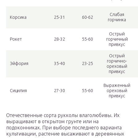
Слабая
Корсика
25-31
60-62
горчинка
Острый
Рокет
28-32
55-60
горчичный
привкус
Острый
горчично-
Эйфория
35-40
23-25
ореховый
привкус
Выраженный
Сицилия
27-30
55-60
ореховый
привкус
Отечественные сорта рукколы влаголюбивы. Их
выращивают в открытом грунте или на
подоконниках. При выборе последнего варианта
культивации, растение высаживают в деревянных