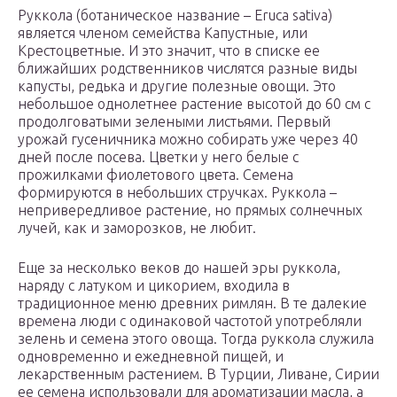
Руккола (ботаническое название – Eruca sativa)
является членом семейства Капустные, или
Крестоцветные. И это значит, что в списке ее
ближайших родственников числятся разные виды
капусты, редька и другие полезные овощи. Это
небольшое однолетнее растение высотой до 60 см с
продолговатыми зелеными листьями. Первый
урожай гусеничника можно собирать уже через 40
дней после посева. Цветки у него белые с
прожилками фиолетового цвета. Семена
формируются в небольших стручках. Руккола –
непривередливое растение, но прямых солнечных
лучей, как и заморозков, не любит.
Еще за несколько веков до нашей эры руккола,
наряду с латуком и цикорием, входила в
традиционное меню древних римлян. В те далекие
времена люди с одинаковой частотой употребляли
зелень и семена этого овоща. Тогда руккола служила
одновременно и ежедневной пищей, и
лекарственным растением. В Турции, Ливане, Сирии
ее семена использовали для ароматизации масла, а