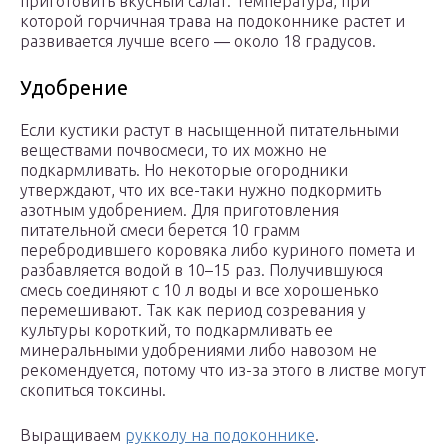
приготовить вкусный салат. Температура, при
которой горчичная трава на подоконнике растет и
развивается лучше всего ― около 18 градусов.
Удобрение
Если кустики растут в насыщенной питательными
веществами почвосмеси, то их можно не
подкармливать. Но некоторые огородники
утверждают, что их все-таки нужно подкормить
азотным удобрением. Для приготовления
питательной смеси берется 10 грамм
перебродившего коровяка либо куриного помета и
разбавляется водой в 10–15 раз. Получившуюся
смесь соединяют с 10 л воды и все хорошенько
перемешивают. Так как период созревания у
культуры короткий, то подкармливать ее
минеральными удобрениями либо навозом не
рекомендуется, потому что из-за этого в листве могут
скопиться токсины.
Выращиваем
рукколу на подоконнике
.